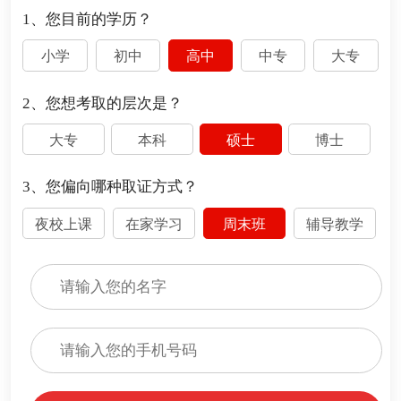
1、您目前的学历？
小学
初中
高中
中专
大专
2、您想考取的层次是？
大专
本科
硕士
博士
3、您偏向哪种取证方式？
夜校上课
在家学习
周末班
辅导教学