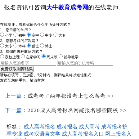
报名资讯可咨询
大牛教育成考网
的在线老师。
在线测评，看看你适合什么学历提升方式？
1、您目前的学历？
小学
初中
高中
中专
大专
2、您想考取的层次是？
大专
本科
硕士
博士
3、您偏向哪种取证方式？
夜校上课
在家学习
周末班
辅导教学
免费获取测评结果
请放心填写，已加密。
5分钟内，测评结果将以短信形式
发送至您的手机，敬请留意
上一篇：
成考考了两年都没考上怎么备考
>>
下一篇：
2020成人高考报名网能报名哪些院校
>>
标签：
成人高考报名
成考报名
成人高考
成考报考护
理专业
成考汉语言文学
成人高考报名入口
网上报名入