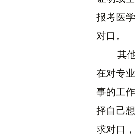
报考医
对口。
其他专
在对专
事的工
择自己
求对口