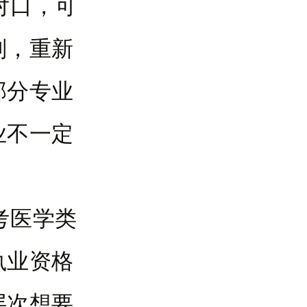
对口，可
划，重新
部分专业
业不一定
考医学类
执业资格
层次想要