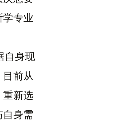
所学专业
据自身现
、目前从
，重新选
与自身需