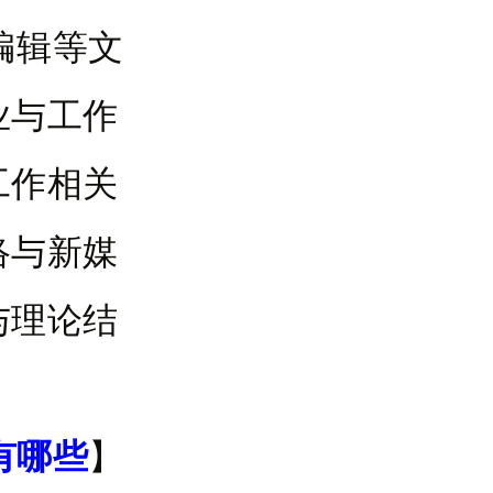
编辑等文
业与工作
工作相关
络与新媒
与理论结
有哪些
】