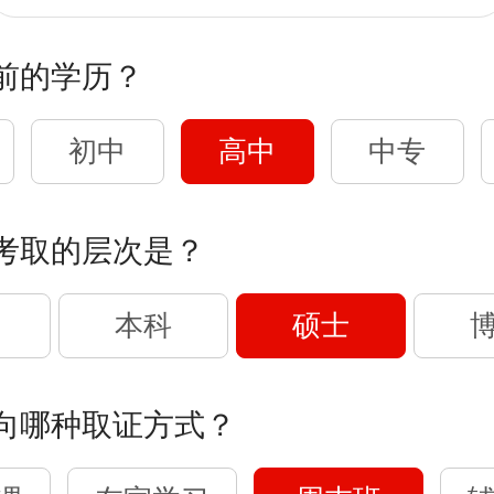
前的学历？
初中
高中
中专
考取的层次是？
本科
硕士
向哪种取证方式？