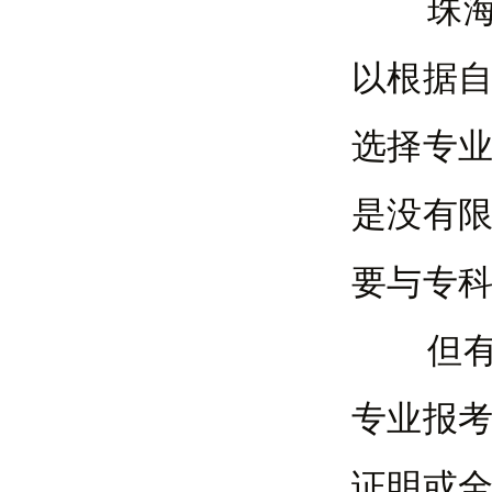
珠海成
以根据
选择专
是没有
要与专
但有少
专业报
证明或