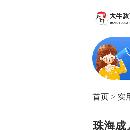
首页
>
实
珠海成