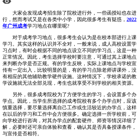
大家会发现成考招生除了院校进行外，一些函授站也在进
行，然而考试又是在各类中小学，因此很多考生有疑惑，
2022
年广州成考
学习地点在哪里呢?
对于成考学习地点，很多考生会认为是在校本部进行上课
学习。其实这样的认识并不全对，一般来说，成人高校设置学
习点时，有时会根据不同的地点设立不同的学习点，这是一种
正常情况。因此，考生选择学校时要注意，可通过其上课地点
来判断办学是否正规。有的学生反映，实际上课地点与学校宣
传有一定出入，比较明显的是，有的学习点除老师讲课外，没
有相应的其他辅助教学硬件设施。这种情况下，学校承诺的教
学设施就无法全部兑现，考生也就享受不到学校的相关资源。
另外，很多成考院校为了方便学生的学习，会设置多个办
学点。因此，当学生所选择的成考院校有多个办学点时，应该
慎重选择，要尽量选择离自己工作或生活较近的办学点，这样
在以后的学习和工作中会方便很多。确定选择一所学校前，可
向学校进行咨询，对其办学点的配套硬件、师资等情况详细了
解，必要时还可亲自体验和查看，确认其是否具备授课条件，
与宣传是否相符。