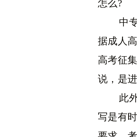
怎么?
中专报
据成人
高考征
说，是
此外，
写是有
要求，