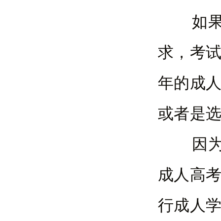
如果考
求，考
年的成
或者是
因为，
成人高
行成人学