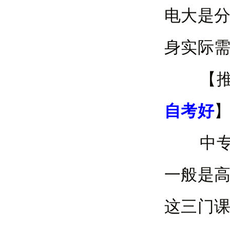
电大是
身实际
【推
自考好
中专报
一般是
这三门