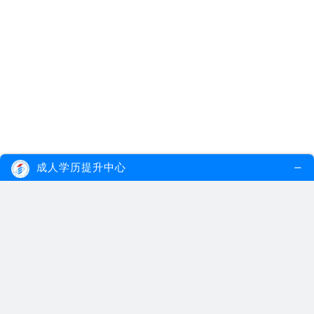
作息情况选网络课还是面授课的升学形式。
以上就是女孩学历低找工作、升学历的一些
简单建议，希望可以帮助到有需要的考生。若考
生们关于成人学历教育还有其他不了解的地方，
可以咨询大牛教育成考网在线老师或搜索阅读站
内相关的文章进行了解。
【推荐阅读：
女孩想上大学读什么专业好
】
成人学历提升中心
在线测评，看看你适合什么学历提升方式？
1、您目前的学历？