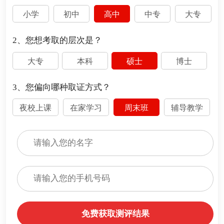
小学
初中
高中
中专
大专
2、您想考取的层次是？
大专
本科
硕士
博士
3、您偏向哪种取证方式？
夜校上课
在家学习
周末班
辅导教学
免费获取测评结果