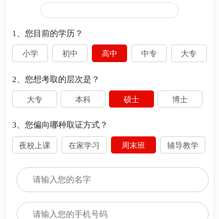
1、您目前的学历？
小学
初中
高中
中专
大专
2、您想考取的层次是？
大专
本科
硕士
博士
3、您偏向哪种取证方式？
夜校上课
在家学习
周末班
辅导教学