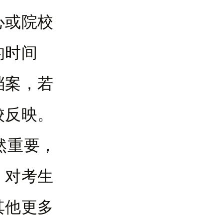
心或院校
的时间
档案，若
校反映。
然重要，
，对考生
其他更多