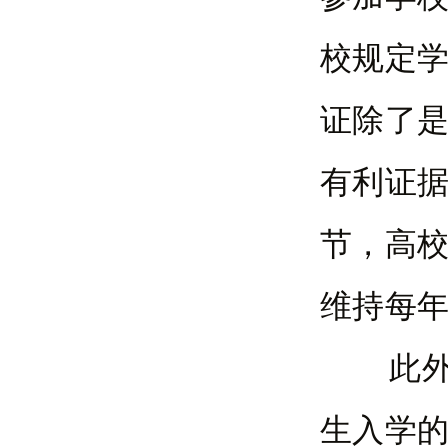
校规定
证除了
有利证
节，高
维持每
此外，
生入学