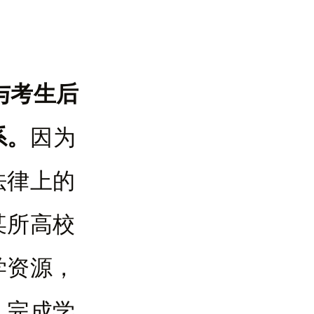
与考生后
系。
因为
法律上的
某所高校
学资源，
，完成学