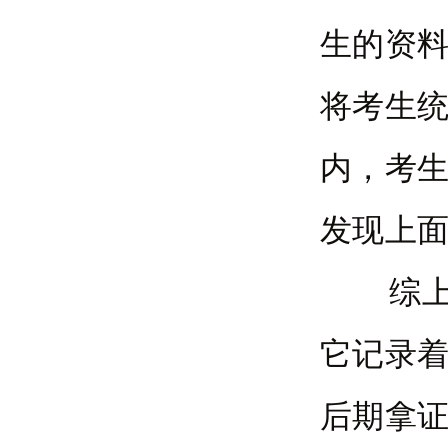
生的资
将考生
内，考
发现上
综上所
它记录
后期拿