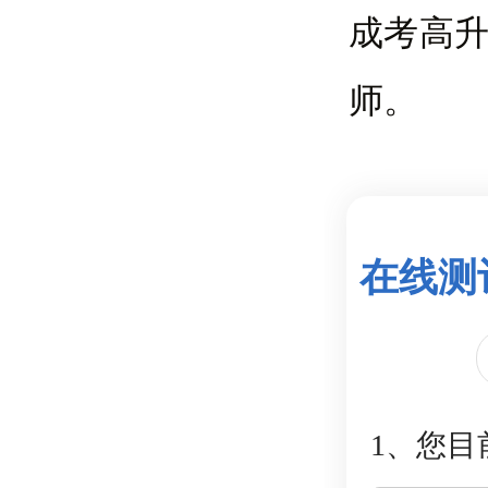
成考高
师。
在线测
1、您目