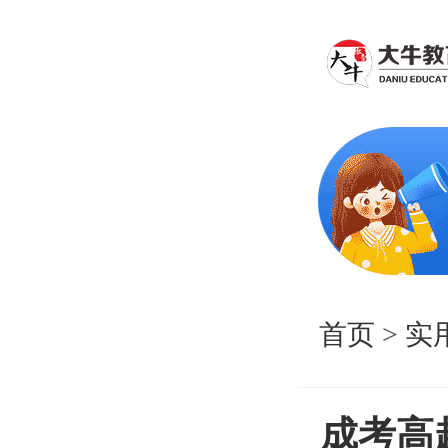
首页
>
实
成考高