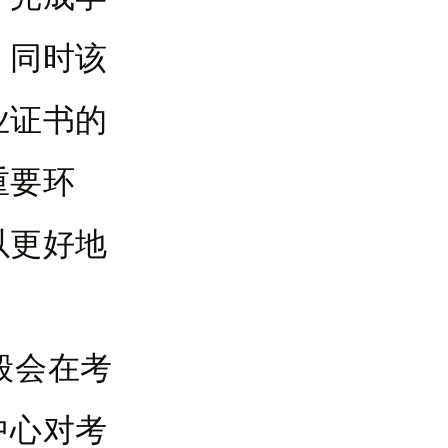
。同时该
业证书的
重要环
以更好地
般会在考
中心对考