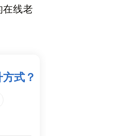
的在线老
升方式？