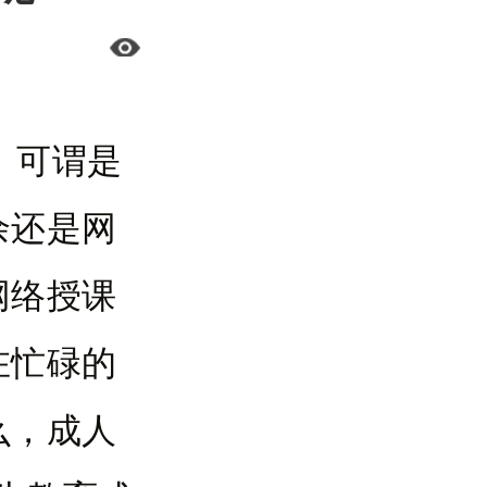
，可谓是
余还是网
网络授课
在忙碌的
么，成人