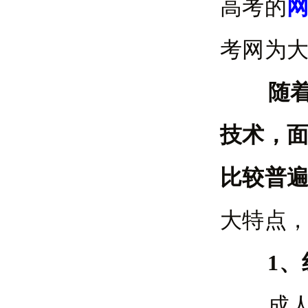
高考的
考网为
随
技术，面
比较普
大特点
1、线
成人高