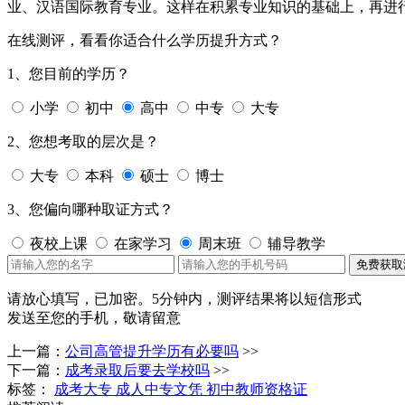
业、汉语国际教育专业。这样在积累专业知识的基础上，再进
在线测评，看看你适合什么学历提升方式？
1、您目前的学历？
小学
初中
高中
中专
大专
2、您想考取的层次是？
大专
本科
硕士
博士
3、您偏向哪种取证方式？
夜校上课
在家学习
周末班
辅导教学
免费获取
请放心填写，已加密。
5分钟内，测评结果将以短信形式
发送至您的手机，敬请留意
上一篇：
公司高管提升学历有必要吗
>>
下一篇：
成考录取后要去学校吗
>>
标签：
成考大专
成人中专文凭
初中教师资格证