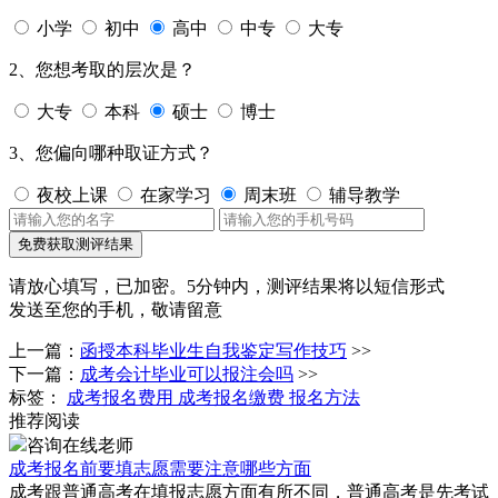
小学
初中
高中
中专
大专
2、您想考取的层次是？
大专
本科
硕士
博士
3、您偏向哪种取证方式？
夜校上课
在家学习
周末班
辅导教学
免费获取测评结果
请放心填写，已加密。
5分钟内，测评结果将以短信形式
发送至您的手机，敬请留意
上一篇：
函授本科毕业生自我鉴定写作技巧
>>
下一篇：
成考会计毕业可以报注会吗
>>
标签：
成考报名费用
成考报名缴费
报名方法
推荐阅读
咨询在线老师
成考报名前要填志愿需要注意哪些方面
成考跟普通高考在填报志愿方面有所不同，普通高考是先考试