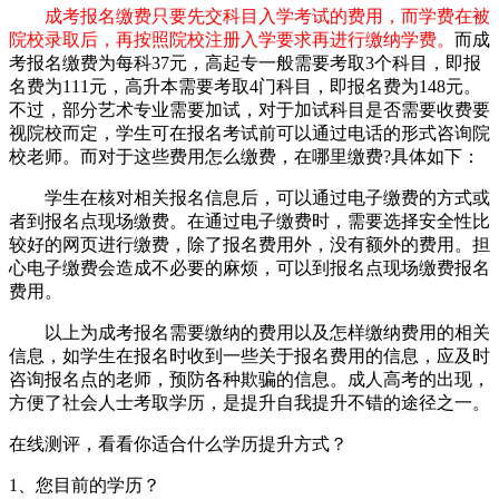
成考报名缴费只要先交科目入学考试的费用，而学费在被
院校录取后，再按照院校注册入学要求再进行缴纳学费。
而成
考报名缴费为每科37元，高起专一般需要考取3个科目，即报
名费为111元，高升本需要考取4门科目，即报名费为148元。
不过，部分艺术专业需要加试，对于加试科目是否需要收费要
视院校而定，学生可在报名考试前可以通过电话的形式咨询院
校老师。而对于这些费用怎么缴费，在哪里缴费?具体如下：
学生在核对相关报名信息后，可以通过电子缴费的方式或
者到报名点现场缴费。在通过电子缴费时，需要选择安全性比
较好的网页进行缴费，除了报名费用外，没有额外的费用。担
心电子缴费会造成不必要的麻烦，可以到报名点现场缴费报名
费用。
以上为成考报名需要缴纳的费用以及怎样缴纳费用的相关
信息，如学生在报名时收到一些关于报名费用的信息，应及时
咨询报名点的老师，预防各种欺骗的信息。成人高考的出现，
方便了社会人士考取学历，是提升自我提升不错的途径之一。
在线测评，看看你适合什么学历提升方式？
1、您目前的学历？