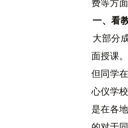
费等方
一、看
大部分
面授课
但同学
心仪学
是在各
的对于