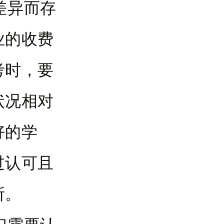
差异而存
业的收费
考时，要
状况相对
好的学
过认可且
所。