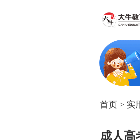
首页
>
实
成人高