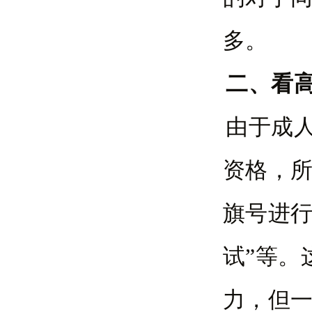
多。
二、看
由于成
资格，
旗号进行
试”等。
力，但