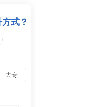
升方式？
大专