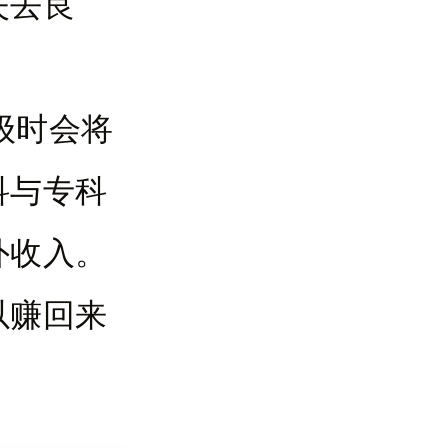
失去良
级时会将
科与专科
外收入。
以赚回来