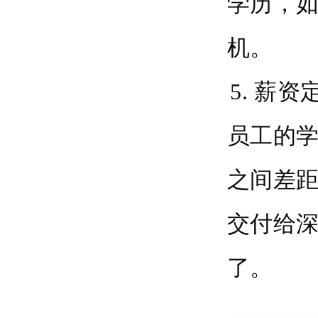
学历，
机。
5. 薪
员工的
之间差
交付给
了。