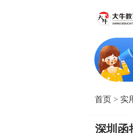
首页
>
实
深圳函