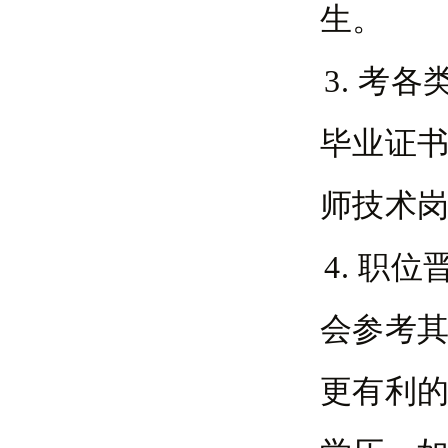
生。
3. 考
毕业证
师技术
4. 职
会参考
更有利