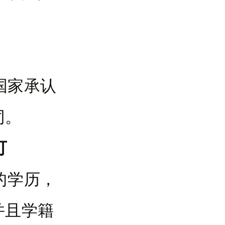
国家承认
同。
可
的学历，
并且学籍