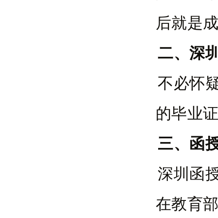
后就是
二、深
不必怀
的毕业
三、函
深圳函
在教育