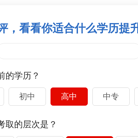
评，看看你适合什么学历提
前的学历？
初中
高中
中专
考取的层次是？