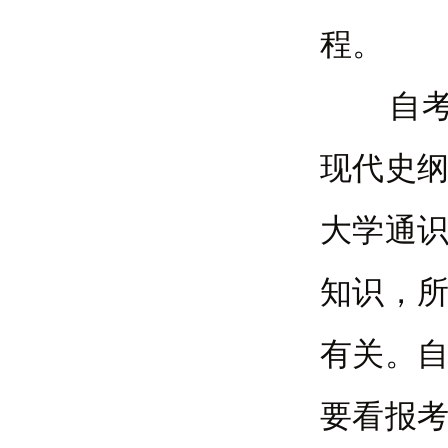
程。
自考公
现代史
大学通
知识，
有关。
要看报