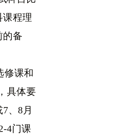
科课程理
前的备
选修课和
，具体要
7、8月
-4门课