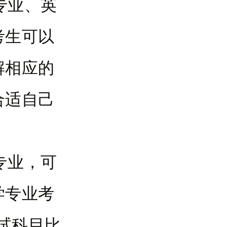
专业、英
考生可以
解相应的
合适自己
专业，可
学专业考
考试科目比