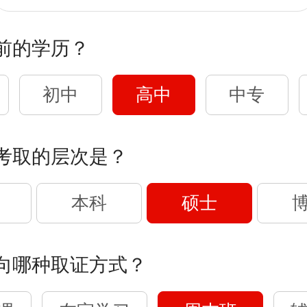
前的学历？
初中
高中
中专
考取的层次是？
本科
硕士
向哪种取证方式？