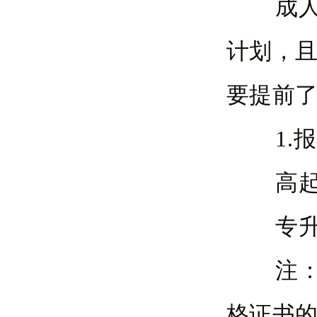
成人高
计划，
要提前
1.报
高起专
专升本
注：医
格证书