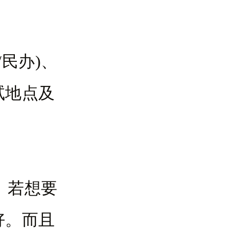
民办)、
试地点及
，若想要
好。而且