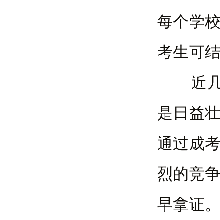
每个学
考生可
近几年
是日益
通过成
烈的竞
早拿证