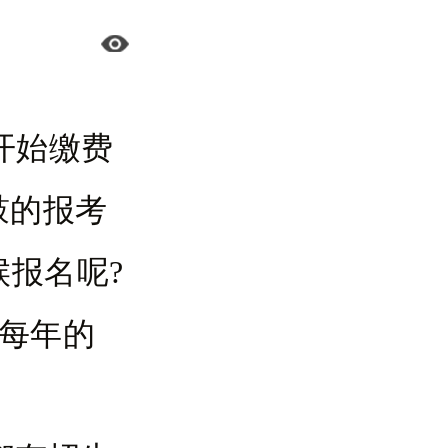
开始缴费
鼓的报考
候报名呢?
;每年的