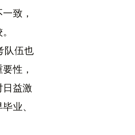
不一致，
校。
考队伍也
重要性，
对日益激
早毕业、