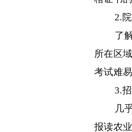
2.院
了解院
所在区
考试难
3.招
几乎每
报读农