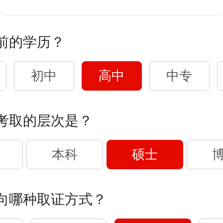
前的学历？
初中
高中
中专
考取的层次是？
本科
硕士
向哪种取证方式？