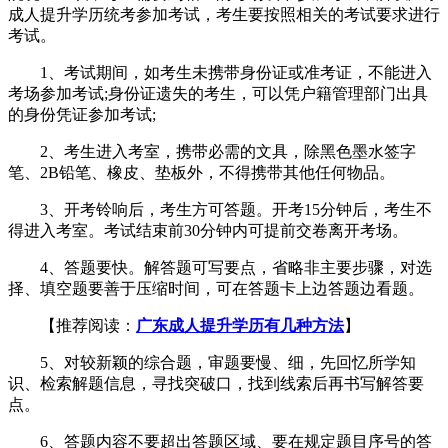
成人提升学历统考参加考试，考生要按照相关的考试要求进行
考试。
1、考试期间，如考生未携带身份证或准考证，不能进入
考场参加考试;身份证遗失的考生，可以凭户籍管理部门出具
的身份凭证参加考试;
2、考生进入考室，携带必需的文具，除黑色墨水签字
笔、2B铅笔、橡皮、垫板外，不得携带其他任何物品。
3、开考铃响后，考生方可答题。开考15分钟后，考生不
得进入考室。考试结束前30分钟内可提前交卷离开考场。
4、答题要快。解答题可写要点，省略非主要步骤，对选
择、填空题要善于压缩时间，可在答题卡上边答题边看题。
【推荐阅读：
广东成人提升学历有几种方法
】
5、对较新颖的综合题，审题要慢、细，先回忆所学知
识、检索解题信息，寻找突破口，找到线索后再书写解答要
点。
6、答题内容不要超出答题区域、要在规定题目序号的答