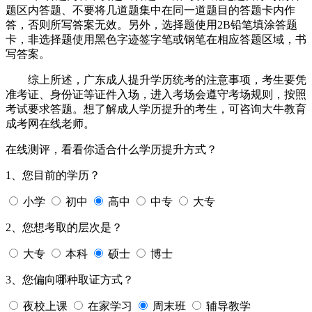
题区内答题、不要将几道题集中在同一道题目的答题卡内作
答，否则所写答案无效。另外，选择题使用2B铅笔填涂答题
卡，非选择题使用黑色字迹签字笔或钢笔在相应答题区域，书
写答案。
综上所述，广东成人提升学历统考的注意事项，考生要凭
准考证、身份证等证件入场，进入考场会遵守考场规则，按照
考试要求答题。想了解成人学历提升的考生，可咨询大牛教育
成考网在线老师。
在线测评，看看你适合什么学历提升方式？
1、您目前的学历？
小学
初中
高中
中专
大专
2、您想考取的层次是？
大专
本科
硕士
博士
3、您偏向哪种取证方式？
夜校上课
在家学习
周末班
辅导教学