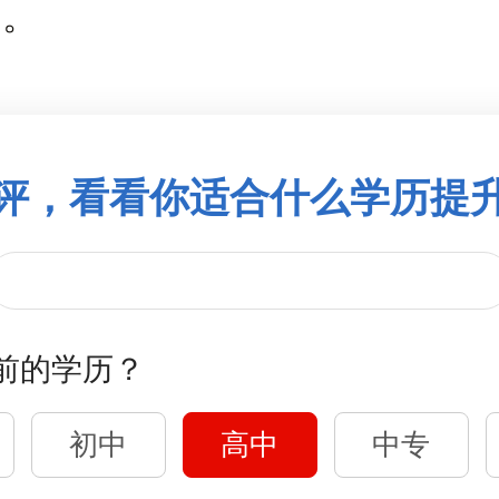
师。
评，看看你适合什么学历提
前的学历？
初中
高中
中专