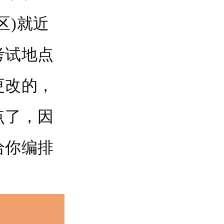
区)就近
考试地点
更改的，
点了，因
给你编排