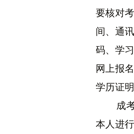
要核对
间、通
码、学
网上报
学历证
成考现
本人进