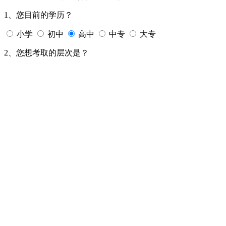
1、您目前的学历？
小学
初中
高中
中专
大专
2、您想考取的层次是？
大专
本科
硕士
博士
3、您偏向哪种取证方式？
夜校上课
在家学习
周末班
辅导教学
免费获取
请放心填写，已加密。
5分钟内，测评结果将以短信形式
发送至您的手机，敬请留意
上一篇：
为什么成人高考报考人数每年在增长
>>
下一篇：
成人高考录取后要凭通知书报到吗
>>
标签：
成人学历提升
成人高考复习
在职提升学历
推荐阅读
咨询在线老师
成人专升本2022年学制有变化吗