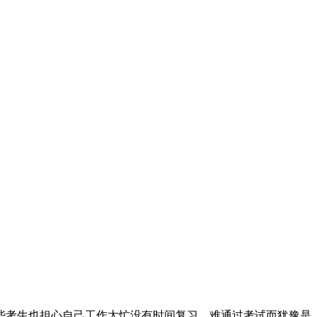
考生也担心自己工作太忙没有时间复习，难通过考试而犹豫是