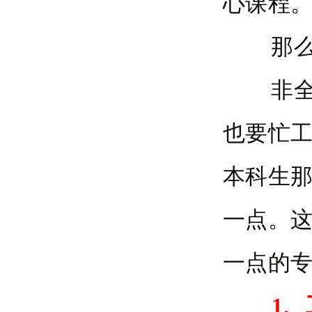
心课程
那么，
非全日
也要忙
本科生
一点。
一点的
1