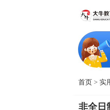
首页
>
实
非全日