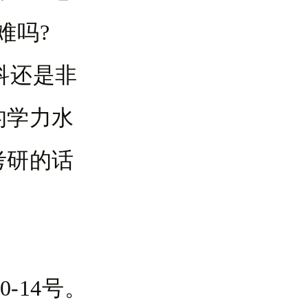
难吗?
科还是非
的学力水
考研的话
-14号。