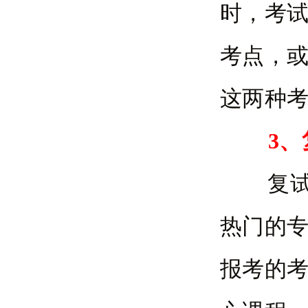
时，考
考点，
这两种
3、
复试一
热门的
报考的