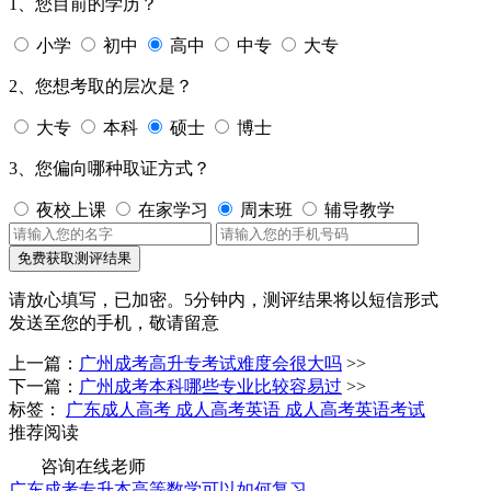
1、您目前的学历？
小学
初中
高中
中专
大专
2、您想考取的层次是？
大专
本科
硕士
博士
3、您偏向哪种取证方式？
夜校上课
在家学习
周末班
辅导教学
免费获取测评结果
请放心填写，已加密。
5分钟内，测评结果将以短信形式
发送至您的手机，敬请留意
上一篇：
广州成考高升专考试难度会很大吗
>>
下一篇：
广州成考本科哪些专业比较容易过
>>
标签：
广东成人高考
成人高考英语
成人高考英语考试
推荐阅读
咨询在线老师
广东成考专升本高等数学可以如何复习