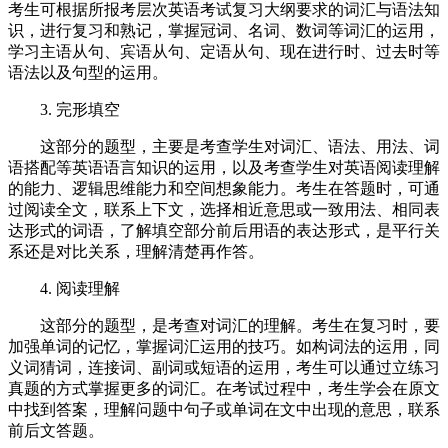
考生可根据所报考层次英语考试复习大纲要求的词汇与语法知
识，进行复习和熟记，掌握冠词、名词、数词等词汇的运用，
学习主语从句、宾语从句、定语从句、现在进行时、过去时等
语法以及句型的运用。
3. 完形填空
这部分的题型，主要是考查学生对词汇、语法、用法、词
语搭配等英语语言知识的运用，以及考查学生对英语阅读理解
的能力、逻辑思维能力和空间想象能力。考生在答题时，可通
过阅读全文，联系上下文，选择相近意思或一致用法、相同表
达形式的词语，了解填空部分前后用语的表达形式，是平行关
系还是对比关系，理解清楚再作答。
4. 阅读理解
这部分的题型，是考查对词汇的理解。考生在复习时，要
加强单词的记忆，掌握词汇运用的技巧。如构词法的运用，同
义词猜词，连接词、副词或短语的运用，考生可以通过立练习
真题的方式掌握更多的词汇。在考试过程中，考生学会在原文
中找到答案，理解问题中句子或单词在文中出现的意思，联系
前后文答题。