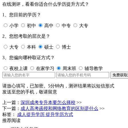
在线测评，看看你适合什么学历提升方式？
1、您目前的学历？
小学
初中
高中
中专
大专
2、您想考取的层次是？
大专
本科
硕士
博士
3、您偏向哪种取证方式？
夜校上课
在家学习
周末班
辅导教学
免费获取
请放心填写，已加密。
5分钟内，测评结果将以短信形式
发送至您的手机，敬请留意
上一篇：
深圳成考专升本要怎么择校
>>
下一篇：
成人高考函授和网络教育的区别是什么
>>
标签：
成人提升学历
提升学历方式
推荐阅读